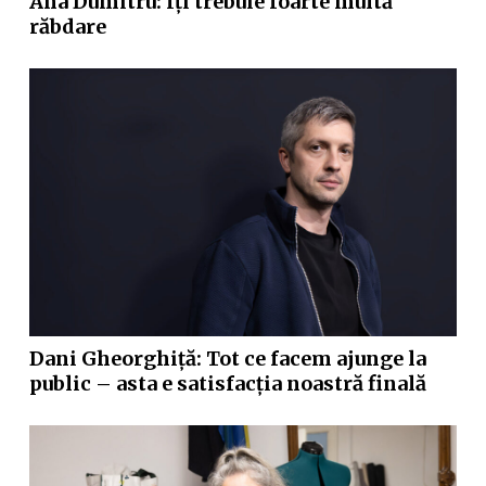
Ana Dumitru: Îți trebuie foarte multă
răbdare
Dani Gheorghiță: Tot ce facem ajunge la
public – asta e satisfacția noastră finală