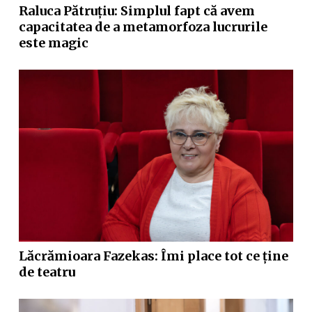
Raluca Pătruțiu: Simplul fapt că avem
capacitatea de a metamorfoza lucrurile
este magic
Lăcrămioara Fazekas: Îmi place tot ce ține
de teatru