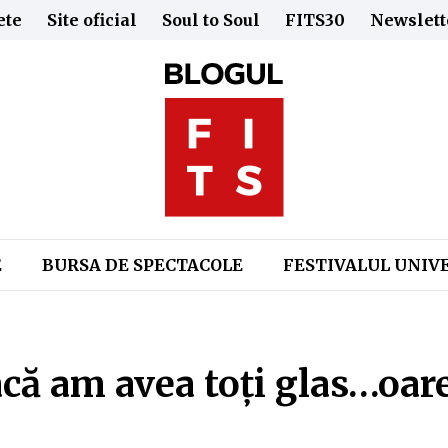
ete
Site oficial
Soul to Soul
FITS30
Newslett
E
BURSA DE SPECTACOLE
FESTIVALUL UNIV
acă am avea toți glas…oar