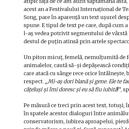
atipic față de ce am auzit săptămâna asta,
acest an a Festivalului Internațional de Tea
Song, pare în aparență un text ușurel desp
spune. E tipul de text pe care, după cum a 
l-aș vedea potrivit segmentului de vârstă 
destul de puțin atinsă prin artele spectaco
Un piton micuț, femelă, nemulțumită de fel
animalelor, caută să-și depășească condiți
care atacă cu sânge rece orice întâlnește, b
respect. „
Mi-aș dori blană și gene. Ele te f
cățeluși și îmi doresc și eu să fiu iubită
!”, 
Pe măsură ce treci prin acest text, totuși, 
în spatele acestor dialoguri între animăluț
conservatorism, iubirea aproapelui, pierde