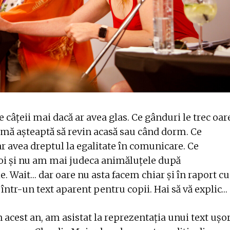
âțeii mai dacă ar avea glas. Ce gânduri le trec oar
d mă așteaptă să revin acasă sau când dorm. Ce
ar avea dreptul la egalitate în comunicare. Ce
noi și nu am mai judeca animăluțele după
e. Wait… dar oare nu asta facem chiar și în raport cu
 într-un text aparent pentru copii. Hai să vă explic…
 acest an, am asistat la reprezentația unui text ușo