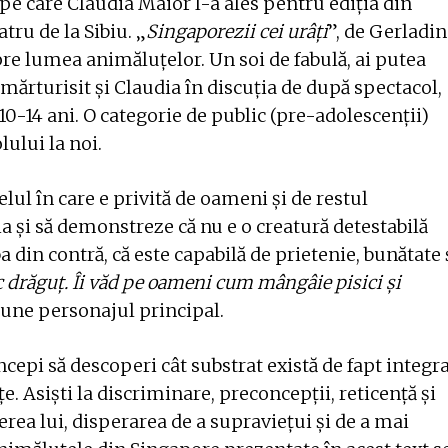
 pe care Claudia Maior l-a ales pentru ediția din
tru de la Sibiu. „
Singaporezii cei urâți
”, de Gerladi
re lumea animăluțelor. Un soi de fabulă, ai putea
mărturisit și Claudia în discuția de după spectacol,
10-14 ani. O categorie de public (pre-adolescenții)
lului la noi.
ul în care e privită de oameni și de restul
a și să demonstreze că nu e o creatură detestabilă
a din contră, că este capabilă de prietenie, bunătate 
ac drăguț. Îi văd pe oameni cum mângâie pisici și
spune personajul principal.
începi să descoperi cât substrat există de fapt integr
e. Asiști la discriminare, preconcepții, reticență și
rea lui, disperarea de a supraviețui și de a mai