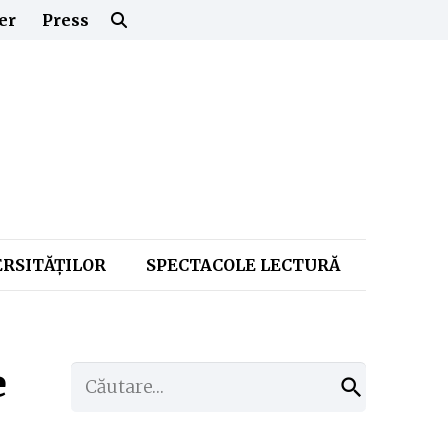
er
Press
ERSITĂŢILOR
SPECTACOLE LECTURĂ
e
Caută
după: