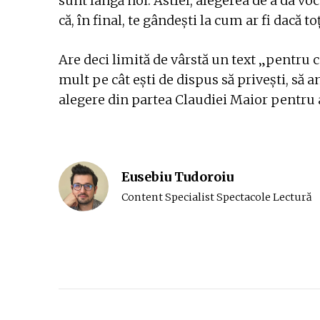
sunt lângă noi. Astfel, alegerea de a da v
că, în final, te gândești la cum ar fi dacă 
Are deci limită de vârstă un text „pentru c
mult pe cât ești de dispus să privești, să 
alegere din partea Claudiei Maior pentru a 
Eusebiu Tudoroiu
Content Specialist Spectacole Lectură