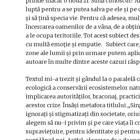
prinde măcar o nouă zi. Sună cunoscut? An
luptă pentru a se putea salva pe ele și pe 
și să țină specia vie. Pentru că adesea, mu
încercarea oamenilor de a vâna, de a obțin
a le ocupa teritoriile. Tot acest subiect d
cu multă emoție și empatie. Subiect care, c
zone ale lumii și prin urmare putem aplic
autoare în multe dintre aceste cazuri răsp
Textul mi-a trezit și gândul la o paralel
ecologică a conservării ecosistemelor natu
implicarea autorităților, braconaj, practic
acestor crize. Însăși metafora titlului „Sin
ignorați și stigmatizați din societate, ori
alegem să nu-i privim și pe care viața îi 
supraviețuire, pentru identitate și pentru 