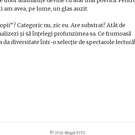
oce unor animăluțe devine cu atât mai poetică. Pentr
toți am avea, pe lume, un glas auzit.
opii”? Categoric nu, zic eu. Are substrat? Atât de
analizezi și să înțelegi profunzimea sa. Ce frumoasă
da diversitate într-o selecție de spectacole lectură
© 2026 Blogul FITS