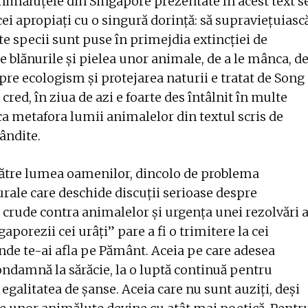
imăluțele din Singapore prezentate în acest text s
cei apropiați cu o singură dorință: să supraviețuiasc
lte specii sunt puse în primejdia extincției de
e blănurile și pielea unor animale, de a le mânca, d
espre ecologism și protejarea naturii e tratat de Song
red, în ziua de azi e foarte des întâlnit în multe
a metafora lumii animalelor din textul scris de
ândite.
ă către lumea oamenilor, dincolo de problema
rale care deschide discuții serioase despre
i crude contra animalelor și urgența unei rezolvări 
gaporezii cei urâți” pare a fi o trimitere la cei
unde te-ai afla pe Pământ. Aceia pe care adesea
condamnă la sărăcie, la o luptă continuă pentru
egalitatea de șanse. Aceia care nu sunt auziți, deși