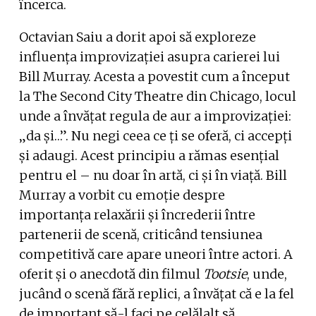
încerca.
Octavian Saiu a dorit apoi să exploreze
influența improvizației asupra carierei lui
Bill Murray. Acesta a povestit cum a început
la The Second City Theatre din Chicago, locul
unde a învățat regula de aur a improvizației:
„da și…”. Nu negi ceea ce ți se oferă, ci accepți
și adaugi. Acest principiu a rămas esențial
pentru el – nu doar în artă, ci și în viață. Bill
Murray a vorbit cu emoție despre
importanța relaxării și încrederii între
partenerii de scenă, criticând tensiunea
competitivă care apare uneori între actori. A
oferit și o anecdotă din filmul
Tootsie
, unde,
jucând o scenă fără replici, a învățat că e la fel
de important să-l faci pe celălalt să