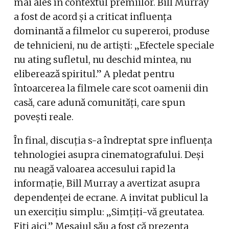
mai ales în contextul premiilor. Bill Murray
a fost de acord și a criticat influența
dominantă a filmelor cu supereroi, produse
de tehnicieni, nu de artiști: „Efectele speciale
nu ating sufletul, nu deschid mintea, nu
eliberează spiritul.” A pledat pentru
întoarcerea la filmele care scot oamenii din
casă, care adună comunități, care spun
povești reale.
În final, discuția s-a îndreptat spre influența
tehnologiei asupra cinematografului. Deși
nu neagă valoarea accesului rapid la
informație, Bill Murray a avertizat asupra
dependenței de ecrane. A invitat publicul la
un exercițiu simplu: „Simțiți-vă greutatea.
Fiți aici.” Mesajul său a fost că prezența