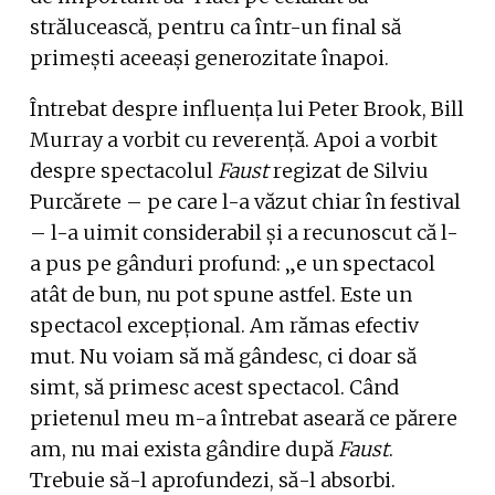
strălucească, pentru ca într-un final să
primești aceeași generozitate înapoi.
Întrebat despre influența lui Peter Brook, Bill
Murray a vorbit cu reverență. Apoi a vorbit
despre spectacolul
Faust
regizat de Silviu
Purcărete – pe care l-a văzut chiar în festival
– l-a uimit considerabil și a recunoscut că l-
a pus pe gânduri profund: „e un spectacol
atât de bun, nu pot spune astfel. Este un
spectacol excepțional. Am rămas efectiv
mut. Nu voiam să mă gândesc, ci doar să
simt, să primesc acest spectacol. Când
prietenul meu m-a întrebat aseară ce părere
am, nu mai exista gândire după
Faust
.
Trebuie să-l aprofundezi, să-l absorbi.