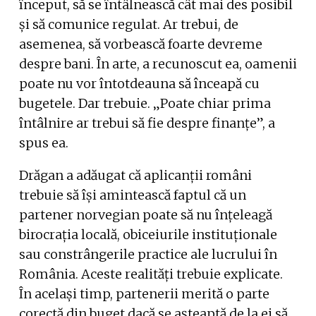
început, să se întâlnească cât mai des posibil
și să comunice regulat. Ar trebui, de
asemenea, să vorbească foarte devreme
despre bani. În arte, a recunoscut ea, oamenii
poate nu vor întotdeauna să înceapă cu
bugetele. Dar trebuie. „Poate chiar prima
întâlnire ar trebui să fie despre finanțe”, a
spus ea.
Drăgan a adăugat că aplicanții români
trebuie să își amintească faptul că un
partener norvegian poate să nu înțeleagă
birocrația locală, obiceiurile instituționale
sau constrângerile practice ale lucrului în
România. Aceste realități trebuie explicate.
În același timp, partenerii merită o parte
corectă din buget dacă se așteaptă de la ei să