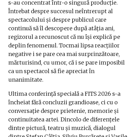
s-au concentrat într-o singură producție.
Întrebat despre succesul neîntrerupt al
spectacolului și despre publicul care
continuă să îl descopere după atâția ani,
regizorul a recunoscut că nu își explică pe
deplin fenomenul. Tocmai lipsa reacțiilor
negative i se pare cea mai surprinzătoare,
mărturisind, cu umor, că i se pare imposibil
ca un spectacol să fie apreciat în
unanimitate.
Ultima conferință specială a FITS 2026 s-a
încheiat fără concluzii grandioase, ci cu o
conversație despre prietenie, memorie și
continuitatea artei. Dincolo de diferențele
dintre pictură, teatru și muzică, dialogul
dintre Ștefan Câlția, Silviu Purcărete și Vasile