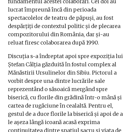
fundamentul acestei colaborări. Cei doi au
lucrat împreună încă din perioada
spectacolelor de teatru de păpuși, au fost
despărțiți de contextul politic și de plecarea
compozitorului din România, dar și-au
reluat firesc colaborarea după 1990.
Discuția s-a îndreptat apoi spre expoziția lui
Ștefan Câlția găzduită în fostul complex al
Mănăstirii Ursulinelor din Sibiu. Pictorul a
vorbit despre una dintre lucrările sale
reprezentând o săsoaică mergând spre
biserică, cu florile din grădină într-o mână și
cartea de rugăciune în cealaltă. Pentru el,
gestul de a duce florile la biserică și apoi de a
le așeza lângă icoană acasă exprima
continuitatea dintre spațiul sacru și viața de